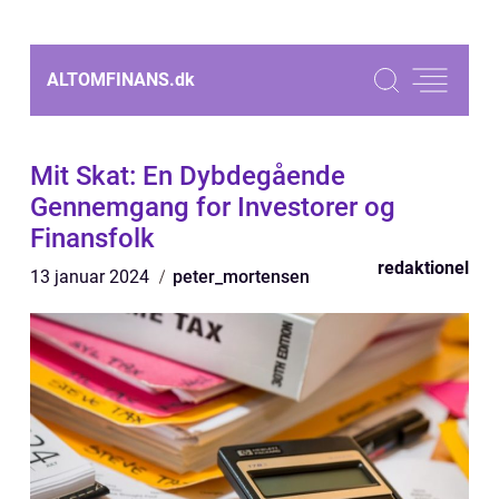
ALTOMFINANS.
dk
Mit Skat: En Dybdegående
Gennemgang for Investorer og
Finansfolk
redaktionel
13 januar 2024
peter_mortensen