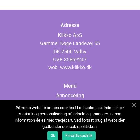
Adresse
web:
www.klikko.dk
Menu
Annoncering
Om os
På vores website bruges cookies til at huske dine indstillinger,
Cookies
statistik og personalisering af indhold og annoncer. Denne
information deles med tredjepart. Ved fortsat brug af websiden
Kontakt os
godkender du cookiepolitikken.
Sitemap
Ok
Privatlivspolitik