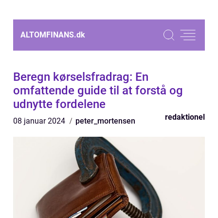
ALTOMFINANS.
dk
Beregn kørselsfradrag: En
omfattende guide til at forstå og
udnytte fordelene
redaktionel
08 januar 2024
peter_mortensen