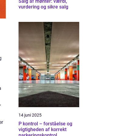
Salg af mønter: værdi,
vurdering og sikre salg
g
a
,
14 juni 2025
er
P kontrol – forståelse og
vigtigheden af korrekt
parkeringskontrol