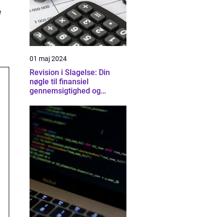
e
01 maj 2024
Revision i Slagelse: Din
nøgle til finansiel
gennemsigtighed og
tryghed