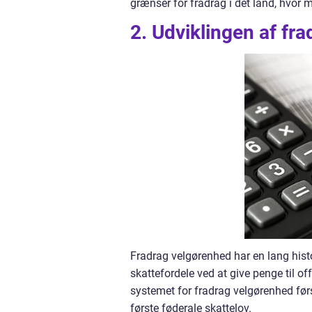
grænser for fradrag i det land, hvor m
2. Udviklingen af fr
Fradrag velgørenhed har en lang histor
skattefordele ved at give penge til o
systemet for fradrag velgørenhed før
første føderale skattelov.