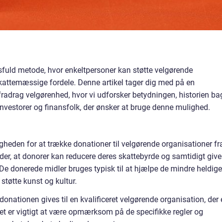
fuld metode, hvor enkeltpersoner kan støtte velgørende
kattemæssige fordele. Denne artikel tager dig med på en
fradrag velgørenhed, hvor vi udforsker betydningen, historien ba
r investorer og finansfolk, der ønsker at bruge denne mulighed.
igheden for at trække donationer til velgørende organisationer fr
der, at donorer kan reducere deres skattebyrde og samtidigt give
De donerede midler bruges typisk til at hjælpe de mindre heldige
støtte kunst og kultur.
 donationen gives til en kvalificeret velgørende organisation, der 
t er vigtigt at være opmærksom på de specifikke regler og