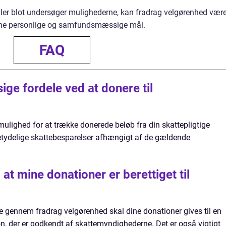
ller blot undersøger mulighederne, kan fradrag velgørenhed vær
dine personlige og samfundsmæssige mål.
FAQ
ge fordele ved at donere til
mulighed for at trække donerede beløb fra din skattepligtige
 betydelige skattebesparelser afhængigt af de gældende
 at mine donationer er berettiget til
 gennem fradrag velgørenhed skal dine donationer gives til en
on, der er godkendt af skattemyndighederne. Det er også vigtigt