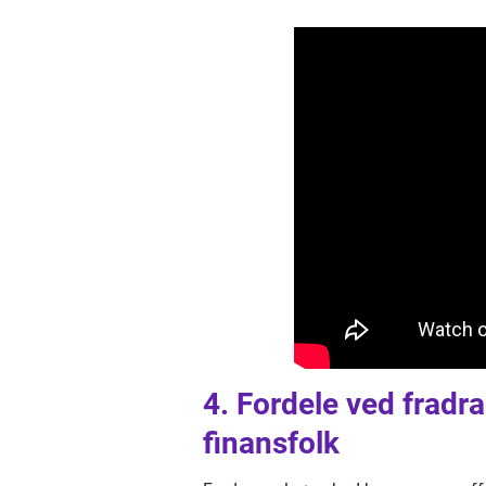
4. Fordele ved fradr
finansfolk