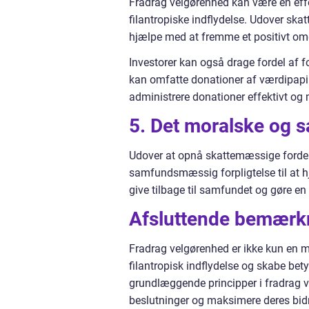
Fradrag velgørenhed kan være en effe
filantropiske indflydelse. Udover ska
hjælpe med at fremme et positivt o
Investorer kan også drage fordel af fo
kan omfatte donationer af værdipapire
administrere donationer effektivt og
5. Det moralske og
Udover at opnå skattemæssige fordel
samfundsmæssig forpligtelse til at hj
give tilbage til samfundet og gøre en 
Afsluttende bemærk
Fradrag velgørenhed er ikke kun en m
filantropisk indflydelse og skabe be
grundlæggende principper i fradrag v
beslutninger og maksimere deres bidr