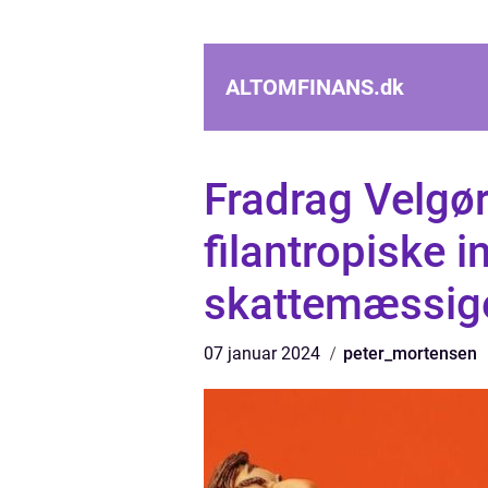
ALTOMFINANS.
dk
Fradrag Velgø
filantropiske i
skattemæssige
07 januar 2024
peter_mortensen