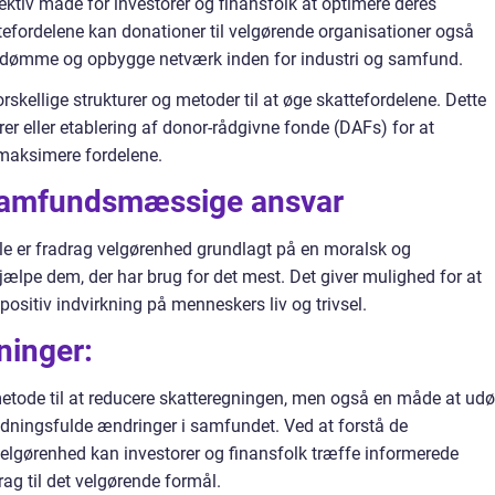
ktiv måde for investorer og finansfolk at optimere deres
ttefordelene kan donationer til velgørende organisationer også
mdømme og opbygge netværk inden for industri og samfund.
rskellige strukturer og metoder til at øge skattefordelene. Dette
r eller etablering af donor-rådgivne fonde (DAFs) for at
 maksimere fordelene.
 samfundsmæssige ansvar
e er fradrag velgørenhed grundlagt på en moralsk og
ælpe dem, der har brug for det mest. Det giver mulighed for at
positiv indvirkning på menneskers liv og trivsel.
ninger:
etode til at reducere skatteregningen, men også en måde at ud
tydningsfulde ændringer i samfundet. Ved at forstå de
elgørenhed kan investorer og finansfolk træffe informerede
ag til det velgørende formål.