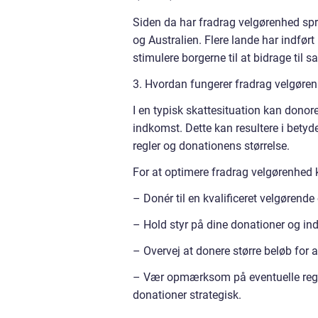
Siden da har fradrag velgørenhed spr
og Australien. Flere lande har indfø
stimulere borgerne til at bidrage til 
3. Hvordan fungerer fradrag velgøre
I en typisk skattesituation kan donor
indkomst. Dette kan resultere i bety
regler og donationens størrelse.
For at optimere fradrag velgørenhed k
– Donér til en kvalificeret velgørende 
– Hold styr på dine donationer og indhe
– Overvej at donere større beløb for 
– Vær opmærksom på eventuelle regl
donationer strategisk.