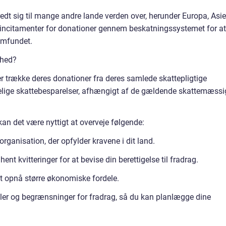
edt sig til mange andre lande verden over, herunder Europa, Asi
rt incitamenter for donationer gennem beskatningssystemet for at
samfundet.
nhed?
er trække deres donationer fra deres samlede skattepligtige
delige skattebesparelser, afhængigt af de gældende skattemæssi
an det være nyttigt at overveje følgende:
organisation, der opfylder kravene i dit land.
nt kvitteringer for at bevise din berettigelse til fradrag.
at opnå større økonomiske fordele.
er og begrænsninger for fradrag, så du kan planlægge dine