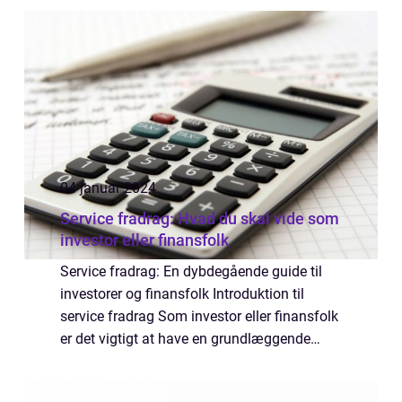
for personer, der er interessere...
04 januar 2024
Service fradrag: Hvad du skal vide som
investor eller finansfolk
Service fradrag: En dybdegående guide til
investorer og finansfolk Introduktion til
service fradrag Som investor eller finansfolk
er det vigtigt at have en grundlæggende
forståelse af “service fradrag” og fordelene
ved denne skattemæssige...