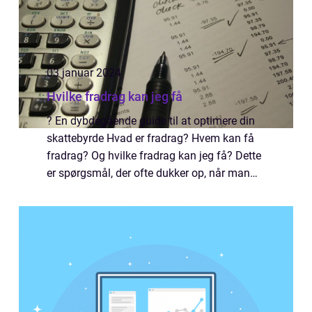
03 januar 2024
Hvilke fradrag kan jeg få
? En dybdegående guide til at optimere din
skattebyrde Hvad er fradrag? Hvem kan få
fradrag? Og hvilke fradrag kan jeg få? Dette
er spørgsmål, der ofte dukker op, når man
nærmer sig skatterapporteringstiden eller
ønsker at maksimere sin skattebespare...