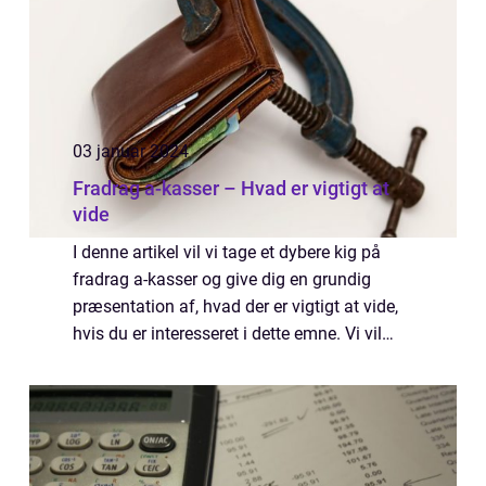
03 januar 2024
Fradrag a-kasser – Hvad er vigtigt at
vide
I denne artikel vil vi tage et dybere kig på
fradrag a-kasser og give dig en grundig
præsentation af, hvad der er vigtigt at vide,
hvis du er interesseret i dette emne. Vi vil
også se på den historiske udvikling af
fradrag a-kasser, samt give dig tip...