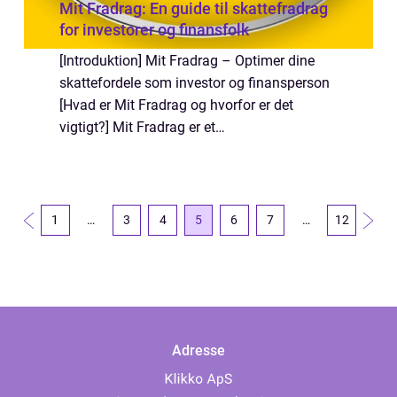
Mit Fradrag: En guide til skattefradrag
for investorer og finansfolk
[Introduktion] Mit Fradrag – Optimer dine
skattefordele som investor og finansperson
[Hvad er Mit Fradrag og hvorfor er det
vigtigt?] Mit Fradrag er et
skattefradragssystem, der giver investorer
og finansfolk mulighed for at optimere deres
skat...
1
…
3
4
5
6
7
…
12
Adresse