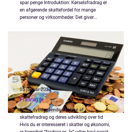
spar penge Introduktion: Kørselsfradrag er
en afgørende skattefordel for mange
personer og virksomheder. Det giver
mulighed for at trække udgifter til kørsel fra i
ens skatteopgørelse, og det kan føre til be...
05 januar 2024
Fradrag pr
år: En dybdegående analyse af
skattefradrag og deres udvikling over tid
Hvis du er interesseret i skatter og økonomi,
er begrebet “fradrag pr. år” uden tvivl noget,