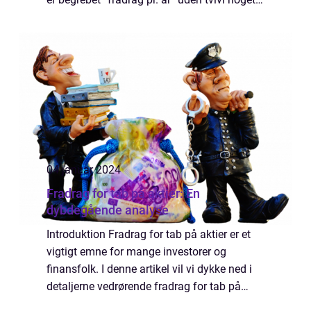
du har stødt på. Men hvad indebærer det
egentlig, og hvorfor er det vigti...
04 januar 2024
Fradrag for tab på aktier: En
dybdegående analyse
Introduktion Fradrag for tab på aktier er et
vigtigt emne for mange investorer og
finansfolk. I denne artikel vil vi dykke ned i
detaljerne vedrørende fradrag for tab på
aktier og udforske, hvad der er vigtigt at vide