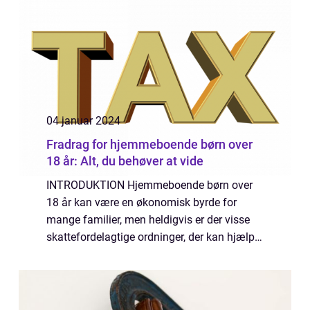
04 januar 2024
Fradrag for hjemmeboende børn over
18 år: Alt, du behøver at vide
INTRODUKTION Hjemmeboende børn over
18 år kan være en økonomisk byrde for
mange familier, men heldigvis er der visse
skattefordelagtige ordninger, der kan hjælpe
med at lette denne byrde. I denne artikel vil
vi udforske fradragsreglerne for
hjemmeboe...