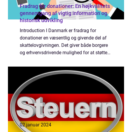
Fradrag for donationer: En højkvalitets
gennemgang af vigtig information og
historisk udvikling
Introduction I Danmark er fradrag for
donationer en væsentlig og givende del af
skattelovgivningen. Det giver både borgere
og erhvervsdrivende mulighed for at støtte
værdige formål og samtidig opnå
skattefordele. Denne artikel vil udforske,
hvad frad...
02 januar 2024