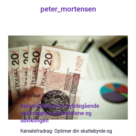
peter_mortensen
05 januar 2024
Kørselsfradrag: En dybdegående
undersøgelse af fordelene og
udviklingen
Kørselsfradrag: Optimer din skattebyrde og